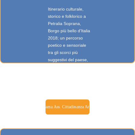
Itinerario culturale, 
storico e folklorico a 
Petralia Soprana, 
Borgo più bello d'Italia 
2018; un percorso 
poetico e sensoriale 
tra gli scorci più 
suggestivi del paese, 
arricchito da racconti 
e aneddoti sulla 
storia, la cultura e il 
folklore sopranesi
Chiama Ass. Cittadinanza Attiva